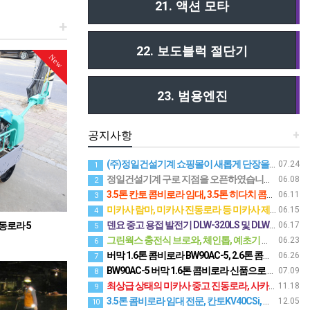
21. 액션 모타
+
22. 보도블럭 절단기
New
23. 범용엔진
공지사항
+
(주)정일건설기계 쇼핑몰이 새롭게 단장을 하였습니다.
07.24
1
정일건설기계 구로 지점을 오픈하였습니다. 02-2671-0981 구로기계공구상가에 위치
06.08
2
3.5톤 칸토 콤비로라 임대, 3.5톤 히다치 콤비로라 임대 등 신품으로 구비된 번호판 등록된 콤비로라 임대
06.11
3
미카사 람마, 미카사 진동로라 등 미카사 제품 취급 품목이 추가 되었습니다.
06.15
4
덴요 중고 용접 발전기 DLW-320LS 및 DLW-300LS 점검 및 도색 완료 판매 개시
동로라 5
06.17
5
로라
그린웍스 충전식 브로와, 체인톱, 예초기 등 판매 대리점(24V, 40V, 80V용 다양한 규격)
06.23
6
버막 1.6톤 콤비로라 BW90AC-5, 2.6톤 콤비로라 BW115AC-5, 3.5톤 콤비로라 BW131AC-5 판매 및 임대
06.26
7
BW90AC-5 버막 1.6톤 콤비로라 신품으로 번호판 등록된 제품 임대합니다.
07.09
8
최상급 상태의 미카사 중고 진동로라, 사카이 중고 진동로라 및 버막 중고 진동로라 입고
11.18
9
3.5톤 콤비로라 임대 전문, 칸토KV40CSi, 히다치 ZC50C 3.5톤 콤비로라 임대, 사카이 TW504등 다양한 메이커의 번호판 등록된 콤비로라 임대 전문
12.05
10