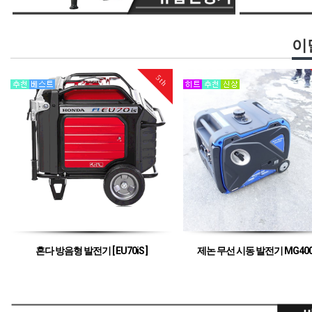
이
5th
6th
제논 무선 시동 발전기 MG4000iSE
제논 방음형 발전기 YG
무선 인버터 방식의 방음형 발전기
제논의 2.0kva 용량의 방음형 발
전기로 캠핑용 발전기,야외용 