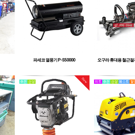
파세코 열풍기 P-S50000
오구라 휴대용 철근절곡기 
(100평형) 자동온도설정, 이상불꽃감지, 과열방
최대 25mm 철
지, 과전류 보호
New