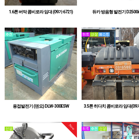
1.6톤 버막 콤비로라 임대 (09가 6721)
듀카 방음형 발전기 D2500i
버막 정품 1.6톤 콤비로라
방음형 발전기, 저소음 발전
용접발전기 (덴요) DLW-300ESW
3.5톤 히다치 콤비로라 임대(09가 
점검 / 도색 완료
3.5톤 히다치 콤비로라 임대번호판 별
관리되오니, 임대 문의는 당사로 전화 
랍니다.02-486-0948 / 010-8859-065
New
톤 콤비로라 중고 판매도 가능합니다