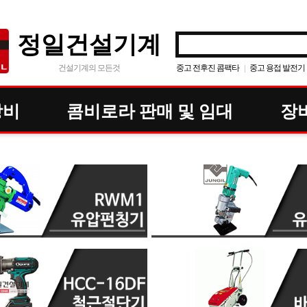
정일건설기계
건설기계의 모든것
중고 전후진 콤팩타
중고 용접 발전기
|
그린웍스 브로워
도로캇
|
|
휴대용 철근 절단기
콤비로라 임
|
|
장비
콤비로라 판매 및 임대
장
중고 진동로라
혼다 방음형
|
|