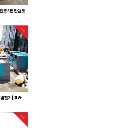
 칸토 3톤 탄댐로
3톤 콤비로라
DC
발전기 [ DLW-
]
 완료
DC