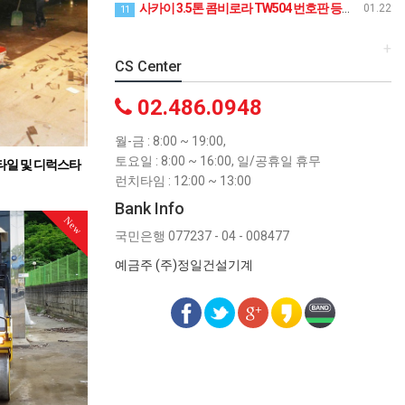
사카이 3.5톤 콤비로라 TW504 번호판 등록 완비 장,단기 임대, 3.5톤 콤비로라 임대는 (주)정일건설기계로 문의
01.22
11
+
CS Center
02.486.0948
월-금 : 8:00 ~ 19:00,
토요일 : 8:00 ~ 16:00, 일/공휴일 휴무
타일 및 디럭스타
런치타임 : 12:00 ~ 13:00
거
구매
Bank Info
New
국민은행 077237 - 04 - 008477
예금주 (주)정일건설기계