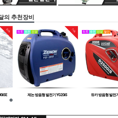
달의 추천장비
7th
9th
20iS
듀카 방음형 발전기 D2500iSE
혼다 방음형 발전기
전기, 저소음 발
방음형 발전기, 저소음 발전기
3kva 용량
발전기로 적합