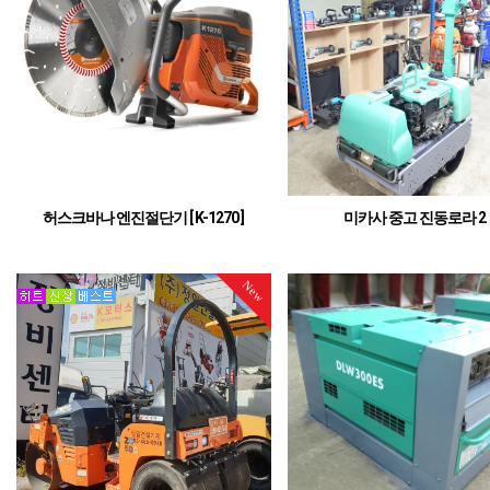
허스크바나 엔진절단기 [ K-1270 ]
미카사 중고 진동로라 2
엔진 절단기 (스웨덴)
중고 진동로라
New