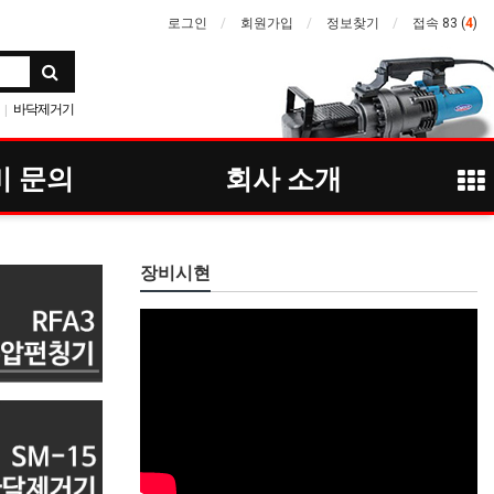
로그인
회원가입
정보찾기
접속 83 (
4
)
바닥제거기
|
팅기
대
진동로라
|
비 문의
회사 소개
 발전기
장비시현