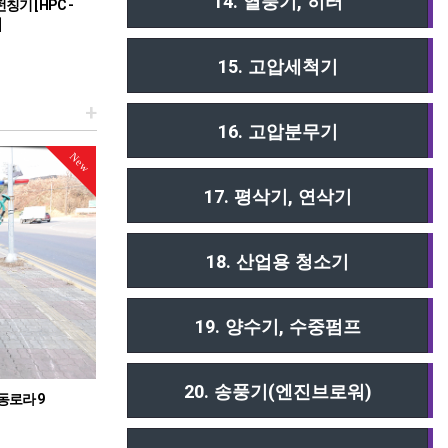
14. 열풍기, 히터
기 [ HPC -
가메쿠라 C형강 전용 펀칭기 [ RF-C5B ]
오구라 충전식
]
C형강 전용 펀칭기!
텐레스 9t
충전식 초경량 
15. 고압세척기
+
16. 고압분무기
New
New
17. 평삭기, 연삭기
18. 산업용 청소기
19. 양수기, 수중펌프
20. 송풍기(엔진브로워)
고 진동로라 A
미카사 중고 진동로라(얀마엔진) 3
미카사 
 진동로라
중고 진동로라