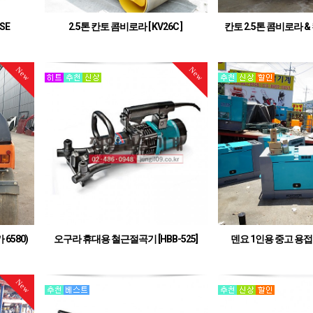
SE
2.5톤 칸토 콤비로라 [ KV26C ]
칸토 2.5톤 콤비로라 &
라
기
칸토 정품 2.5톤 콤비로라
칸토 정품 2.5톤&
New
New
6580)
오구라 휴대용 철근절곡기 [HBB-525]
덴요 1인용 중고 용접 
300ES 
로 임대품
최대 25mm 철근 절곡
주시기 바
점검 / 도색
7히다치 3.5
New
. (