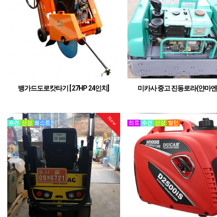
뱅가드도로캇타기 [ 27HP 24인치]
미카사 중고 진동로라(얀마엔진
국산 경동 오일샤프트 타입
중고 진동로라
New