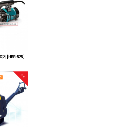
[ HBB-525 ]
근 절곡
DC