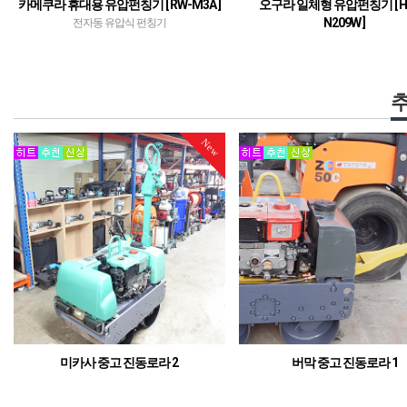
카메쿠라 휴대용 유압펀칭기 [ RW-M3A ]
오구라 일체형 유압펀칭기 [ HP
N209W ]
전자동 유압식 펀칭기
최대 9T - 20mm 까지 펀칭!
New
New
버막 중고 진동로라 1
버막 중고 진동로라
중고 진동로라, 1톤 로라 중고
중고 진동로라