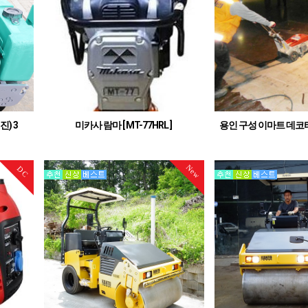
) 3
미카사 람마 [ MT-77HRL ]
용인 구성 이마트 데코
일 제
미카사 탬핑 람마(77Kg)
임대 및 
New
DC