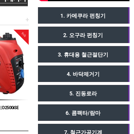
1. 카메쿠라 펀칭기
+
Top2
4th
2. 오구라 펀칭기
3. 휴대용 철근절단기
4. 바닥제거기
5. 진동로라
 [ EU30iS ]
혼다 방음형 발전기 [ EU22i ]
혼다 
6. 콤팩타/람마
의 방음형 발전기
7. 철근가공기계