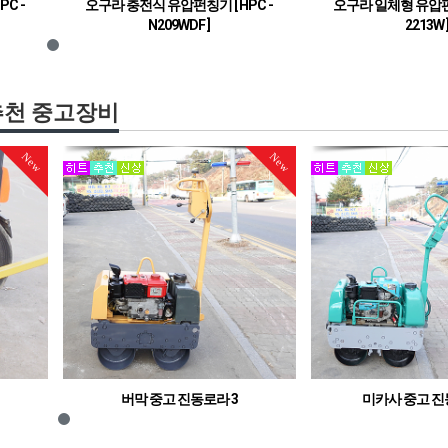
C -
오구라 충전식 유압펀칭기 [ HPC -
오구라 일체형 유압펀칭
N209WDF ]
2213W 
최대 9T - 20mm 까지 펀칭!
일반강재 13t, 스
추천 중고장비
New
New
 3
미카사 중고 진동로라 9
사카이 중
중고 진동로라
중고