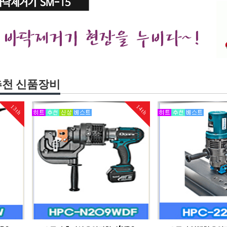
추천 신품장비
13th
14th