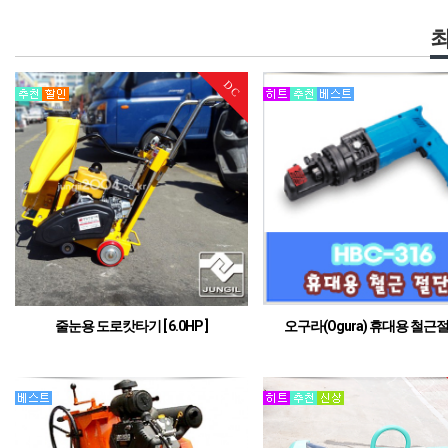
DC
줄눈용 도로캇타기 [ 6.0HP ]
오구라(Ogura) 휴대용 철근
[HBC-316]
14인치 날 장착 (줄눈용)
16mm 철근 절단기